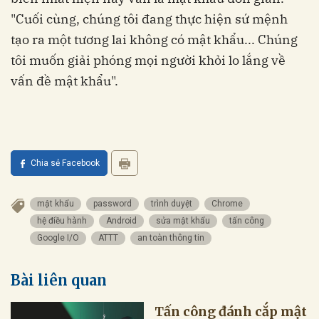
"Cuối cùng, chúng tôi đang thực hiện sứ mệnh
tạo ra một tương lai không có mật khẩu... Chúng
tôi muốn giải phóng mọi người khỏi lo lắng về
vấn đề mật khẩu".
Chia sẻ Facebook
mật khẩu
password
trình duyệt
Chrome
hệ điều hành
Android
sửa mật khẩu
tấn công
Google I/O
ATTT
an toàn thông tin
Bài liên quan
Tấn công đánh cắp mật