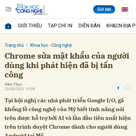
Gửi bài
GIỚI THIỆU
TẠP CHÍ IN
DIỄN ĐÀN
KH&CN ĐỊA 
Gửi bình luận
Trang chủ
Khoa học - Công nghệ
Chrome sửa mật khẩu của người
dùng khi phát hiện đã bị tấn
công
Hiền Thục
23/05/2021 15:58
Tại hội nghị các nhà phát triển Google I/O, gã
Hủy
Gửi
khổng lồ công nghệ của Mỹ biết tính năng nói
trên được hỗ trợ bởi AI và lần đầu tiên xuất hiện
trên trình duyệt Chrome dành cho người dùng
Android tại Mỹ.