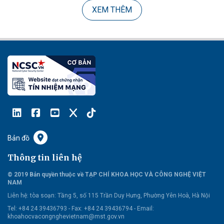
XEM THÊM
Bản đồ
Thông tin liên hệ
© 2019 Bản quyền thuộc về TẠP CHÍ KHOA HỌC VÀ CÔNG NGHỆ VIỆT
NAM
Liên hệ:
tòa soạn: Tầng 5, số 115 Trần Duy Hưng, Phường Yên Hoà, Hà Nội
Tel: +84 24 39436793 - Fax: +84 24 39436794 -
Email:
khoahocvacongnghevietnam@mst.gov.vn