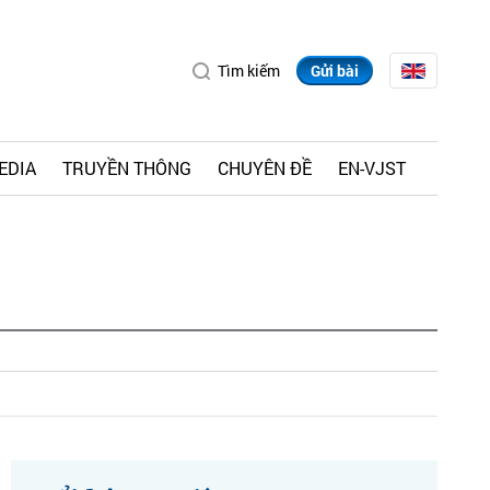
Tìm kiếm
Gửi bài
EDIA
TRUYỀN THÔNG
CHUYÊN ĐỀ
EN-VJST