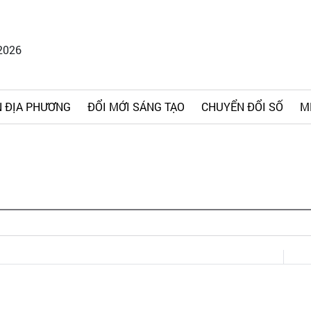
2026
 ĐỊA PHƯƠNG
ĐỔI MỚI SÁNG TẠO
CHUYỂN ĐỔI SỐ
M