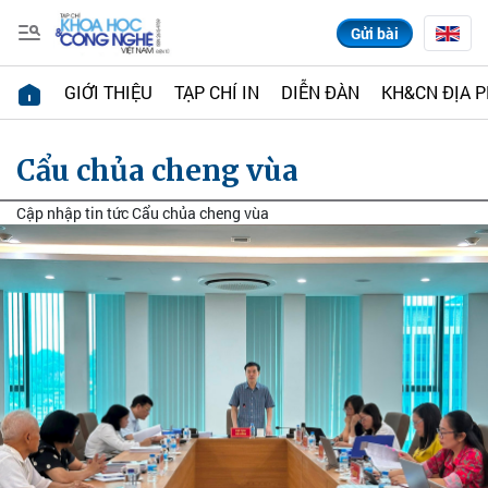
Gửi bài
GIỚI THIỆU
TẠP CHÍ IN
DIỄN ĐÀN
KH&CN ĐỊA 
Cẩu chủa cheng vùa
Cập nhập tin tức Cẩu chủa cheng vùa