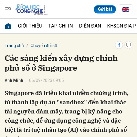
Gửi bài
GIỚI THIỆU
TẠP CHÍ IN
DIỄN ĐÀN
KH&CN ĐỊA 
Gửi bình luận
Trang chủ
Chuyển đổi số
Các sáng kiến xây dựng chính
phủ số ở Singapore
Anh Minh
06/09/2023 09:05
Singapore đã triển khai nhiều chương trình,
từ thành lập dự án "sandbox" đến khai thác
Hủy
Gửi
tài nguyên đám mây, trang bị kỹ năng cho
công chức, để ứng dụng công nghệ và đặc
biệt là trí tuệ nhân tạo (AI) vào chính phủ số