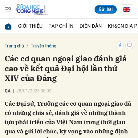
Gửi bài
GIỚI THIỆU
TẠP CHÍ IN
DIỄN ĐÀN
KH&CN ĐỊA 
Gửi bình luận
Trang chủ
Truyền thông
Các cơ quan ngoại giao đánh giá
cao về kết quả Đại hội lần thứ
XIV của Đảng
QA
28/01/2026 08:03
Các Đại sứ, Trưởng các cơ quan ngoại giao đã
Hủy
Gửi
có những chia sẻ, đánh giá về những thành
tựu phát triển của Việt Nam trong thời gian
qua và gửi lời chúc, kỳ vọng vào những định