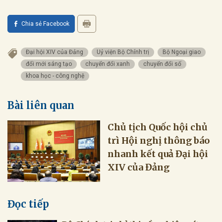
Chia sẻ Facebook
Đại hội XIV của Đảng
Uỷ viện Bộ Chính trị
Bộ Ngoại giao
đổi mới sáng tạo
chuyển đổi xanh
chuyển đổi số
khoa học - công nghệ
Bài liên quan
Chủ tịch Quốc hội chủ
trì Hội nghị thông báo
nhanh kết quả Đại hội
XIV của Đảng
Đọc tiếp