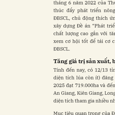
tháng 6 năm 2022 của Th
thúc đẩy phát triển nôn
ĐBSCL, chủ động thích ứ
xây dựng Đề án “Phát tri
chất lượng cao gắn với t
xem cơ hội tốt để tái cơ 
ĐBSCL.
Tăng giá trị sản xuất,
Tính đến nay, có 12/13 tỉ
diện tích lúa còn ít) đăn
2025 đạt 719.000ha và đến
An Giang, Kiên Giang, Lon
diện tích tham gia nhiều n
Mục tiêu quan trọng của Đề