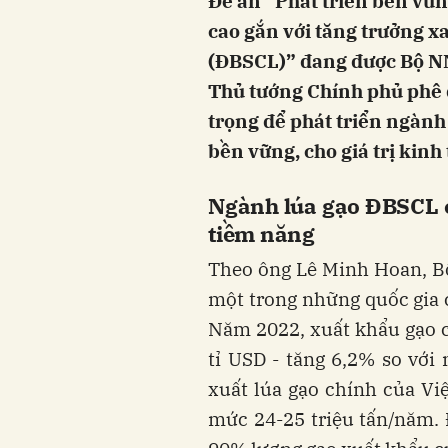
Đề án “Phát triển bền vữn
cao gắn với tăng trưởng 
(ĐBSCL)” đang được Bộ NN
Thủ tướng Chính phủ phê 
trọng để phát triển ngành
bền vững, cho giá trị kinh 
Ngành lúa gạo ĐBSCL c
tiềm năng
Theo ông Lê Minh Hoan, B
một trong những quốc gia c
Năm 2022, xuất khẩu gạo của
tỉ USD - tăng 6,2% so với
xuất lúa gạo chính của Vi
mức 24-25 triệu tấn/năm.