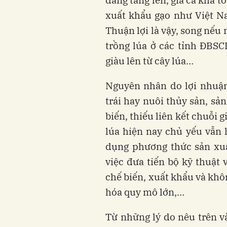
xuất khẩu gạo như Việt Na
Thuận lợi là vậy, song nếu 
trồng lúa ở các tỉnh ĐBS
giàu lên từ cây lúa…
Nguyên nhân do lợi nhuận
trái hay nuôi thủy sản, s
biến, thiếu liên kết chuỗi g
lúa hiện nay chủ yếu vẫn 
dụng phương thức sản xuất
việc đưa tiến bộ kỹ thuật 
chế biến, xuất khẩu và khô
hóa quy mô lớn,…
Từ những lý do nêu trên và