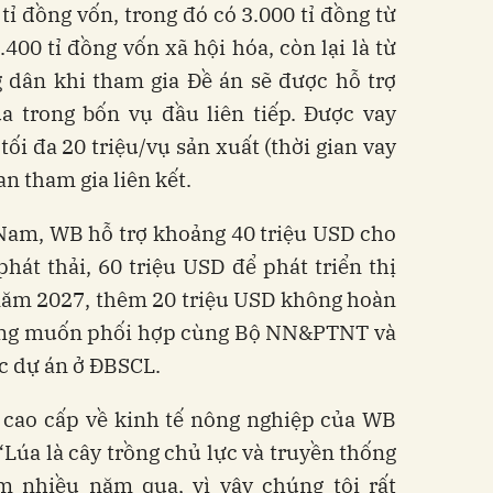
tỉ đồng vốn, trong đó có 3.000 tỉ đồng từ
400 tỉ đồng vốn xã hội hóa, còn lại là từ
 dân khi tham gia Đề án sẽ được hỗ trợ
a trong bốn vụ đầu liên tiếp. Được vay
ối đa 20 triệu/vụ sản xuất (thời gian vay
an tham gia liên kết.
 Nam, WB hỗ trợ khoảng 40 triệu USD cho
phát thải, 60 triệu USD để phát triển thị
 năm 2027, thêm 20 triệu USD không hoàn
mong muốn phối hợp cùng Bộ NN&PTNT và
ác dự án ở ĐBSCL.
 cao cấp về kinh tế nông nghiệp của WB
 “Lúa là cây trồng chủ lực và truyền thống
 nhiều năm qua, vì vậy chúng tôi rất