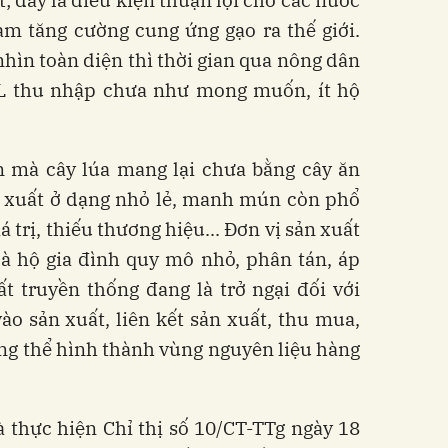
m tăng cường cung ứng gạo ra thế giới.
nhìn toàn diện thì thời gian qua nông dân
CL thu nhập chưa như mong muốn, ít hộ
 mà cây lúa mang lại chưa bằng cây ăn
ản xuất ở dạng nhỏ lẻ, manh mún còn phổ
iá trị, thiếu thương hiệu... Đơn vị sản xuất
là hộ gia đình quy mô nhỏ, phân tán, áp
 truyền thống đang là trở ngại đối với
vào sản xuất, liên kết sản xuất, thu mua,
ng thể hình thành vùng nguyên liệu hàng
 thực hiện Chỉ thị số 10/CT-TTg ngày 18