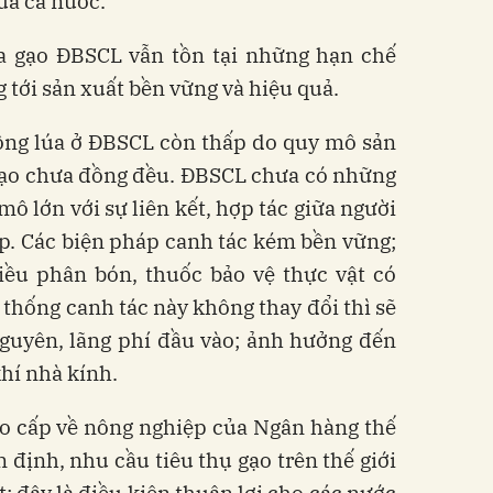
ủa cả nước.
a gạo ĐBSCL vẫn tồn tại những hạn chế
tới sản xuất bền vững và hiệu quả.
ồng lúa ở ĐBSCL còn thấp do quy mô sản
 gạo chưa đồng đều. ĐBSCL chưa có những
ô lớn với sự liên kết, hợp tác giữa người
p. Các biện pháp canh tác kém bền vững;
ều phân bón, thuốc bảo vệ thực vật có
thống canh tác này không thay đổi thì sẽ
nguyên, lãng phí đầu vào; ảnh hưởng đến
khí nhà kính.
ao cấp về nông nghiệp của Ngân hàng thế
 định, nhu cầu tiêu thụ gạo trên thế giới
t; đây là điều kiện thuận lợi cho các nước