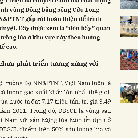
g 1 triệu ha chuyên canh lúa chất lượng
xanh vùng Đồng bằng sông Cửu Long
&PTNT gấp rút hoàn thiện để trình
duyệt. Đây được xem là “đòn bẩy” quan
 trồng lúa ở khu vực này theo hướng
tế cao.
hưa phát triển tương xứng với
ộ trưởng Bộ NN&PTNT, Việt Nam luôn là
ó lượng gạo xuất khẩu lớn nhất thế giới.
 nước ta đạt 7,17 triệu tấn, trị giá 3,49
 năm 2021. Trong đó, ĐBSCL là vùng sản
ệt Nam với sản lượng lúa luôn ổn định ở
 ĐBSCL chiếm trên 50% sản lượng lúa và