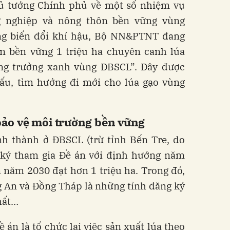
ủ tướng Chính phủ về một số nhiệm vụ
g nghiệp và nông thôn bền vững vùng
ng biến đổi khí hậu, Bộ NN&PTNT đang
ển bền vững 1 triệu ha chuyên canh lúa
ăng trưởng xanh vùng ĐBSCL”. Đây được
cấu, tìm hướng đi mới cho lúa gạo vùng
 bảo vệ môi trường bền vững
nh thành ở ĐBSCL (trừ tỉnh Bến Tre, do
g ký tham gia Đề án với định hướng năm
 năm 2030 đạt hơn 1 triệu ha. Trong đó,
g An và Đồng Tháp là những tỉnh đăng ký
hất…
 án là tổ chức lại việc sản xuất lúa theo