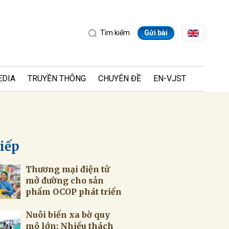
Tìm kiếm
Gửi bài
EDIA
TRUYỀN THÔNG
CHUYÊN ĐỀ
EN-VJST
tiếp
Thương mại điện tử
ửi
mở đường cho sản
phẩm OCOP phát triển
Nuôi biển xa bờ quy
mô lớn: Nhiều thách