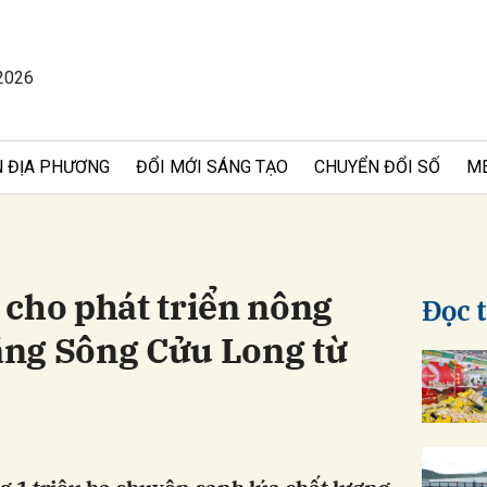
2026
bình luận
 ĐỊA PHƯƠNG
ĐỔI MỚI SÁNG TẠO
CHUYỂN ĐỔI SỐ
M
 cho phát triển nông
Đọc 
ng Sông Cửu Long từ
Hủy
G