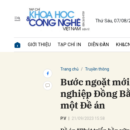
Thứ Sáu, 07/08/
Gửi 
GIỚI THIỆU
TẠP CHÍ IN
DIỄN ĐÀN
KH&CN
Trang chủ
Truyền thông
Bước ngoặt mới
nghiệp Đồng Bằ
một Đề án
P.V
21/09/2023 15:58