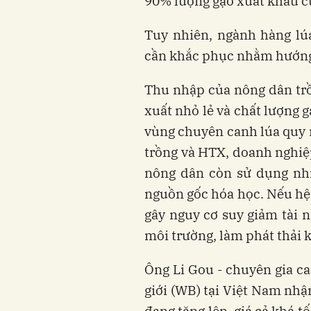
90% lượng gạo xuất khẩu c
Tuy nhiên, ngành hàng lú
cần khắc phục nhằm hướng 
Thu nhập của nông dân tr
xuất nhỏ lẻ và chất lượng
vùng chuyên canh lúa quy m
trồng và HTX, doanh nghiệ
nông dân còn sử dụng nhi
nguồn gốc hóa học. Nếu hệ 
gây nguy cơ suy giảm tài 
môi trường, làm phát thải 
Ông Li Gou - chuyên gia c
giới (WB) tại Việt Nam nhận
đang tăng lên, giá cả khá tố