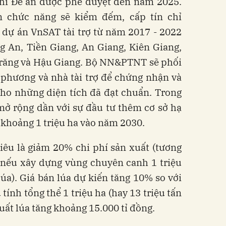
khi Đề án được phê duyệt đến năm 2025.
 chức năng sẽ kiểm đếm, cấp tín chỉ
 dự án VnSAT tài trợ từ năm 2017 - 2022
g An, Tiền Giang, An Giang, Kiên Giang,
Trăng và Hậu Giang. Bộ NN&PTNT sẽ phối
 phương và nhà tài trợ để chứng nhận và
cho những diện tích đã đạt chuẩn. Trong
 mở rộng dần với sự đầu tư thêm cơ sở hạ
 khoảng 1 triệu ha vào năm 2030.
iêu là giảm 20% chi phí sản xuất (tương
 nếu xây dựng vùng chuyên canh 1 triệu
lúa). Giá bán lúa dự kiến tăng 10% so với
tính tổng thể 1 triệu ha (hay 13 triệu tấn
xuất lúa tăng khoảng 15.000 tỉ đồng.