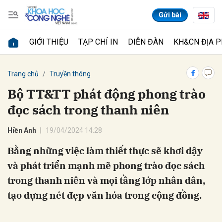
Gửi bài
GIỚI THIỆU
TẠP CHÍ IN
DIỄN ĐÀN
KH&CN ĐỊA 
Gửi bình luận
Trang chủ
Truyền thông
Bộ TT&TT phát động phong trào
đọc sách trong thanh niên
Hiền Anh
19/04/2024 14:28
Bằng những việc làm thiết thực sẽ khơi dậy
và phát triển mạnh mẽ phong trào đọc sách
Hủy
Gửi
trong thanh niên và mọi tầng lớp nhân dân,
tạo dựng nét đẹp văn hóa trong cộng đồng.