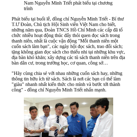
Nam Nguyễn Minh Triết phát biểu tại chương
trình
Phát biểu tại buổi lễ, đồng chí Nguyễn Minh Triết - Bí thư
T.Ư Đoàn, Chủ tịch Hội Sinh viên Việt Nam cho biết,
những năm qua, Đoàn TNCS Hồ Chí Minh các cấp đã tổ
chức nhiều hoạt động thúc đẩy thói quen đọc sách trong
thanh niên, nhất là cuộc vận động "Mỗi thanh niên một
cuốn sách làm bạn", các ngày hội đọc sách, trao đổi sách;
tặng không gian đọc sách cho thiếu nhi tại những khu vực,
địa bàn khó khăn; xây dựng các tủ sách thanh niên trên địa
bàn dân cư, trong trường học, cơ quan, công sở…
"Hãy cùng chia sẻ với nhau những cuốn sách hay, những
thông tin hữu ích từ sách. Sách là nơi các bạn có thể làm
"giàu" nhanh nhất kiến thức cho mình và bước tới thành
công" - đồng chí Nguyễn Minh Triết nhấn mạnh.