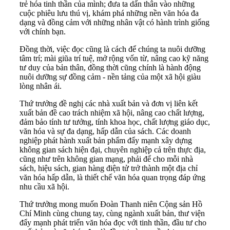
trẻ hóa tinh thần của mình; đưa ta dấn thân vào những
cuộc phiêu lưu thú vị, khám phá những nền văn hóa đa
dạng và đồng cảm với những nhân vật có hành trình giống
với chính bạn.
Đồng thời, việc đọc cũng là cách để chúng ta nuôi dưỡng
tâm trí; mài giũa trí tuệ, mở rộng vốn từ, nâng cao kỹ năng
tư duy của bản thân, đồng thời cũng chính là hành động
nuôi dưỡng sự đồng cảm - nền tảng của một xã hội giàu
lòng nhân ái.
Thứ trưởng đề nghị các nhà xuất bản và đơn vị liên kết
xuất bản đề cao trách nhiệm xã hội, nâng cao chất lượng,
đảm bảo tính tư tưởng, tính khoa học, chất lượng giáo dục,
văn hóa và sự đa dạng, hấp dẫn của sách. Các doanh
nghiệp phát hành xuất bản phẩm đẩy mạnh xây dựng
không gian sách hiện đại, chuyên nghiệp cả trên thực địa,
cũng như trên không gian mạng, phải để cho mỗi nhà
sách, hiệu sách, gian hàng điện tử trở thành một địa chỉ
văn hóa hấp dẫn, là thiết chế văn hóa quan trọng đáp ứng
nhu cầu xã hội.
Thứ trưởng mong muốn Đoàn Thanh niên Cộng sản Hồ
Chí Minh cùng chung tay, cùng ngành xuất bản, thư viện
đẩy mạnh phát triển văn hóa đọc với tinh thần, đầu tư cho