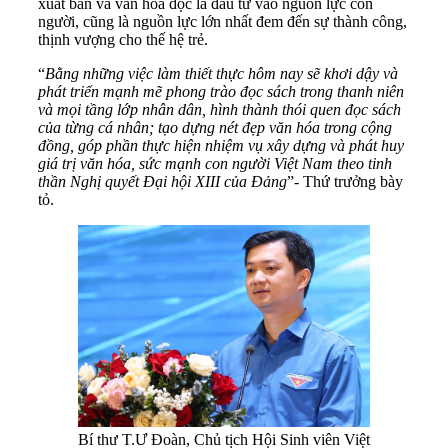
xuất bản và văn hóa đọc là đầu tư vào nguồn lực con
người, cũng là nguồn lực lớn nhất đem đến sự thành công,
thịnh vượng cho thế hệ trẻ.
“
Bằng những việc làm thiết thực hôm nay sẽ khơi dậy và
phát triển mạnh mẽ phong trào đọc sách trong thanh niên
và mọi tầng lớp nhân dân, hình thành thói quen đọc sách
của từng cá nhân; tạo dựng nét đẹp văn hóa trong cộng
đồng, góp phần thực hiện nhiệm vụ xây dựng và phát huy
giá trị văn hóa, sức mạnh con người Việt Nam theo tinh
thần Nghị quyết Đại hội XIII của Đảng
”- Thứ trưởng bày
tỏ.
Bí thư T.Ư Đoàn, Chủ tịch Hội Sinh viên Việt