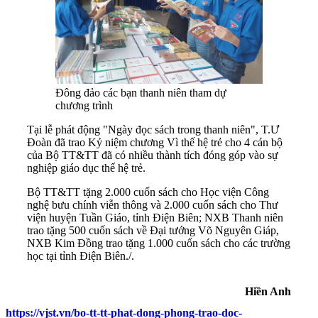
Đông đảo các bạn thanh niên tham dự
chương trình
Tại lễ phát động "Ngày đọc sách trong thanh niên", T.Ư
Đoàn đã trao Kỷ niệm chương Vì thế hệ trẻ cho 4 cán bộ
của Bộ TT&TT đã có nhiều thành tích đóng góp vào sự
nghiệp giáo dục thế hệ trẻ.
Bộ TT&TT tặng 2.000 cuốn sách cho Học viện Công
nghệ bưu chính viễn thông và 2.000 cuốn sách cho Thư
viện huyện Tuần Giáo, tỉnh Điện Biên; NXB Thanh niên
trao tặng 500 cuốn sách về Đại tướng Võ Nguyên Giáp,
NXB Kim Đồng trao tặng 1.000 cuốn sách cho các trường
học tại tỉnh Điện Biên./.
Hiền Anh
https://vjst.vn/bo-tt-tt-phat-dong-phong-trao-doc-