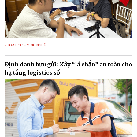
KHOA HỌC - CÔNG NGHỆ
Định danh bưu gửi: Xây “lá chắn” an toàn cho
hạ tầng logistics số