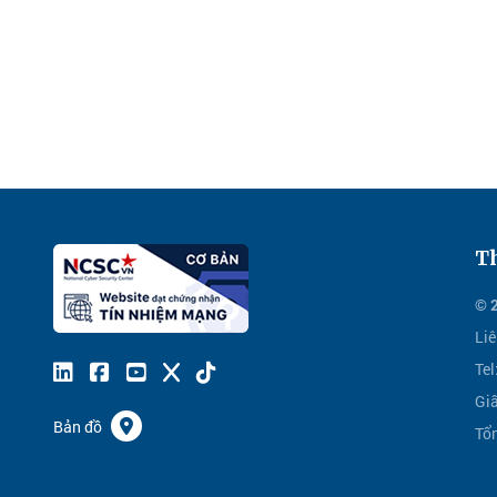
Th
© 
Liê
Te
Gi
Bản đồ
Tổ