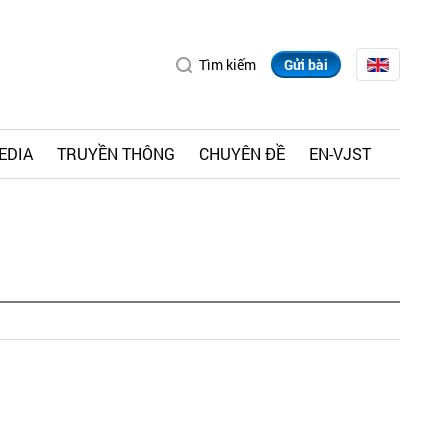
Tìm kiếm
Gửi bài
EDIA
TRUYỀN THÔNG
CHUYÊN ĐỀ
EN-VJST