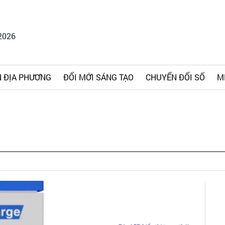
2026
 ĐỊA PHƯƠNG
ĐỔI MỚI SÁNG TẠO
CHUYỂN ĐỔI SỐ
M