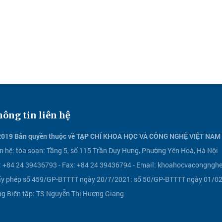
ông tin liên hệ
2019 Bản quyền thuộc về TẠP CHÍ KHOA HỌC VÀ CÔNG NGHỆ VIỆT NAM
n hệ:
tòa soạn: Tầng 5, số 115 Trần Duy Hưng, Phường Yên Hoà, Hà Nội
l: +84 24 39436793 - Fax: +84 24 39436794 -
Email:
khoahocvacongnghe
ấy phép số 459/GP-BTTTT ngày 20/7/2021; số 50/GP-BTTTT ngày 01/02/
ng Biên tập: TS Nguyễn Thị Hương Giang