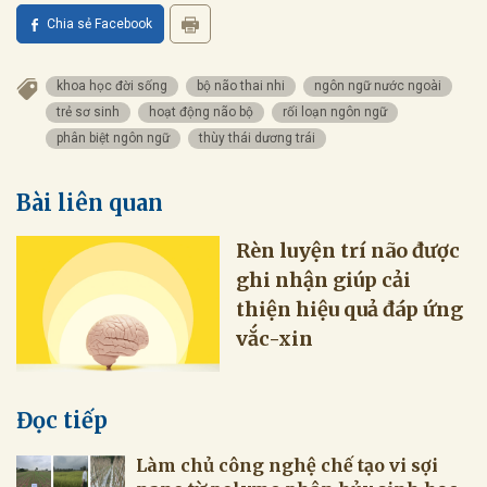
Chia sẻ Facebook
khoa học đời sống
bộ não thai nhi
ngôn ngữ nước ngoài
trẻ sơ sinh
hoạt động não bộ
rối loạn ngôn ngữ
phân biệt ngôn ngữ
thùy thái dương trái
Bài liên quan
ghi nhận giúp cải
thiện hiệu quả đáp ứng
Đọc tiếp
Làm chủ công nghệ chế tạo vi sợi