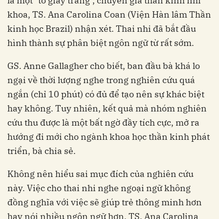
là một "tờ giấy trắng", chuyên gia thần kinh nhi
khoa, TS. Ana Carolina Coan (Viện Hàn lâm Thần
kinh học Brazil) nhận xét. Thai nhi đã bắt đầu
hình thành sự phân biệt ngôn ngữ từ rất sớm.
GS. Anne Gallagher cho biết, ban đầu bà khá lo
ngại về thời lượng nghe trong nghiên cứu quá
ngắn (chỉ 10 phút) có đủ để tạo nên sự khác biệt
hay không. Tuy nhiên, kết quả mà nhóm nghiên
cứu thu được là một bất ngờ đầy tích cực, mở ra
hướng đi mới cho ngành khoa học thần kinh phát
triển, bà chia sẻ.
Không nên hiểu sai mục đích của nghiên cứu
này. Việc cho thai nhi nghe ngoại ngữ không
đồng nghĩa với việc sẽ giúp trẻ thông minh hơn
hay nói nhiều ngôn ngữ hơn, TS. Ana Carolina