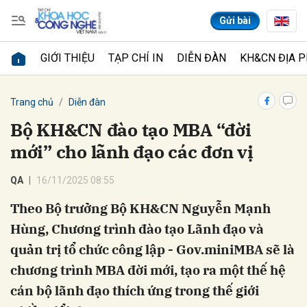
Gửi bài
GIỚI THIỆU
TẠP CHÍ IN
DIỄN ĐÀN
KH&CN ĐỊA 
Gửi bình luận
Trang chủ
Diễn đàn
Bộ KH&CN đào tạo MBA “đời
mới” cho lãnh đạo các đơn vị
QA
16/11/2025 08:55
Theo Bộ trưởng Bộ KH&CN Nguyễn Mạnh
Hùng, Chương trình đào tạo Lãnh đạo và
Hủy
Gửi
quản trị tổ chức công lập - Gov.miniMBA sẽ là
chương trình MBA đời mới, tạo ra một thế hệ
cán bộ lãnh đạo thích ứng trong thế giới