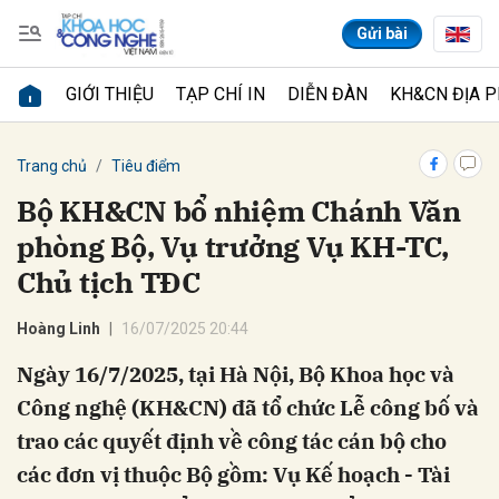
Gửi bài
GIỚI THIỆU
TẠP CHÍ IN
DIỄN ĐÀN
KH&CN ĐỊA 
Gửi bình luận
Trang chủ
Tiêu điểm
Bộ KH&CN bổ nhiệm Chánh Văn
phòng Bộ, Vụ trưởng Vụ KH-TC,
Chủ tịch TĐC
Hoàng Linh
16/07/2025 20:44
Ngày 16/7/2025, tại Hà Nội, Bộ Khoa học và
Hủy
Gửi
Công nghệ (KH&CN) đã tổ chức Lễ công bố và
trao các quyết định về công tác cán bộ cho
các đơn vị thuộc Bộ gồm: Vụ Kế hoạch - Tài