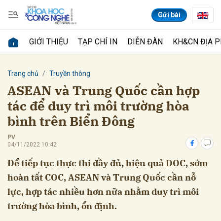
Gửi bài
GIỚI THIỆU
TẠP CHÍ IN
DIỄN ĐÀN
KH&CN ĐỊA 
Gửi bình luận
Trang chủ
Truyền thông
ASEAN và Trung Quốc cần hợp
tác để duy trì môi trường hòa
bình trên Biển Đông
PV
04/11/2022 10:42
Để tiếp tục thực thi đầy đủ, hiệu quả DOC, sớm
Hủy
Gửi
hoàn tất COC, ASEAN và Trung Quốc cần nỗ
lực, hợp tác nhiều hơn nữa nhằm duy trì môi
trường hòa bình, ổn định.