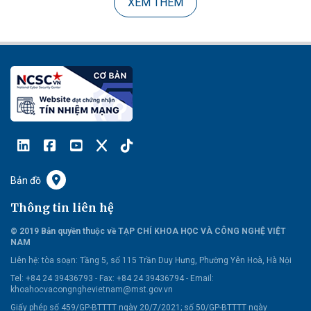
XEM THÊM
Bản đồ
Thông tin liên hệ
© 2019 Bản quyền thuộc về TẠP CHÍ KHOA HỌC VÀ CÔNG NGHỆ VIỆT
NAM
Liên hệ:
tòa soạn: Tầng 5, số 115 Trần Duy Hưng, Phường Yên Hoà, Hà Nội
Tel: +84 24 39436793 - Fax: +84 24 39436794 -
Email:
khoahocvacongnghevietnam@mst.gov.vn
Giấy phép số 459/GP-BTTTT ngày 20/7/2021; số 50/GP-BTTTT ngày