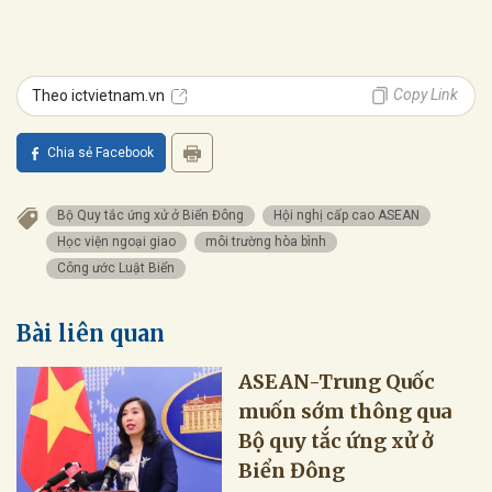
Copy Link
Theo ictvietnam.vn
Chia sẻ Facebook
Bộ Quy tắc ứng xử ở Biển Đông
Hội nghị cấp cao ASEAN
Học viện ngoại giao
môi trường hòa bình
Công ước Luật Biển
Bài liên quan
ASEAN-Trung Quốc
muốn sớm thông qua
Bộ quy tắc ứng xử ở
Biển Đông