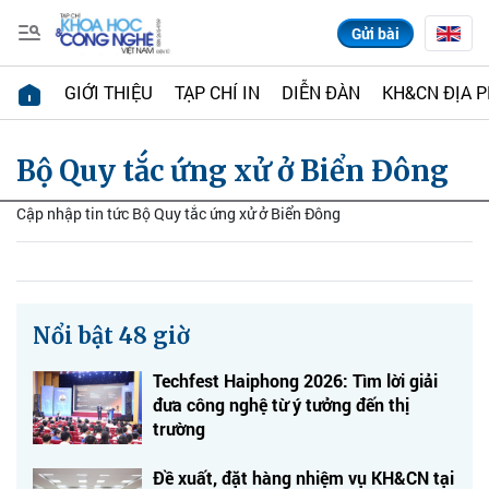
Gửi bài
GIỚI THIỆU
TẠP CHÍ IN
DIỄN ĐÀN
KH&CN ĐỊA 
Bộ Quy tắc ứng xử ở Biển Đông
Cập nhập tin tức Bộ Quy tắc ứng xử ở Biển Đông
Nổi bật 48 giờ
Techfest Haiphong 2026: Tìm lời giải
đưa công nghệ từ ý tưởng đến thị
trường
Đề xuất, đặt hàng nhiệm vụ KH&CN tại