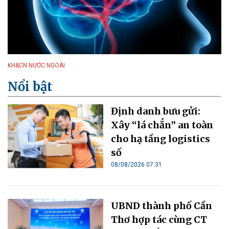
KH&CN NƯỚC NGOÀI
Nổi bật
Định danh bưu gửi:
Xây “lá chắn” an toàn
cho hạ tầng logistics
số
08/08/2026 07:31
UBND thành phố Cần
Thơ hợp tác cùng CT