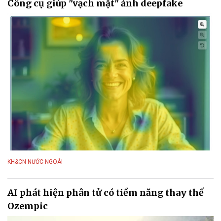
Công cụ giúp "vạch mặt" ảnh deepfake
KH&CN NƯỚC NGOÀI
AI phát hiện phân tử có tiềm năng thay thế
Ozempic