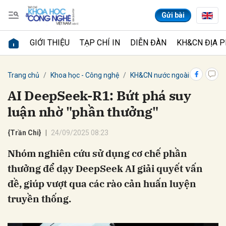
Gửi bài
GIỚI THIỆU
TẠP CHÍ IN
DIỄN ĐÀN
KH&CN ĐỊA 
Gửi bình luận
Trang chủ
Khoa học - Công nghệ
KH&CN nước ngoài
AI DeepSeek-R1: Bứt phá suy
luận nhờ "phần thưởng"
{Trần Chi}
24/09/2025 08:23
Nhóm nghiên cứu sử dụng cơ chế phần
thưởng để dạy DeepSeek AI giải quyết vấn
Hủy
Gửi
đề, giúp vượt qua các rào cản huấn luyện
truyền thống.