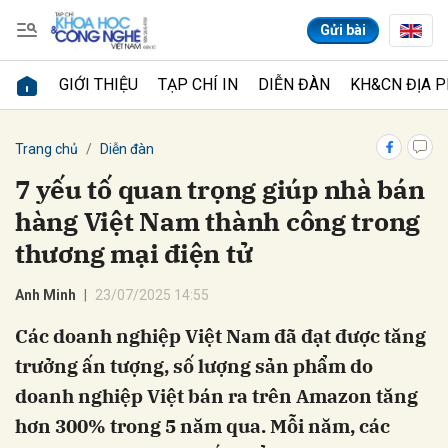
Gửi bài
GIỚI THIỆU
TẠP CHÍ IN
DIỄN ĐÀN
KH&CN ĐỊA 
Gửi bình luận
Trang chủ
Diễn đàn
7 yếu tố quan trọng giúp nhà bán
hàng Việt Nam thành công trong
thương mại điện tử
Anh Minh
23/07/2025 14:55
Các doanh nghiệp Việt Nam đã đạt được tăng
Hủy
Gửi
trưởng ấn tượng, số lượng sản phẩm do
doanh nghiệp Việt bán ra trên Amazon tăng
hơn 300% trong 5 năm qua. Mỗi năm, các