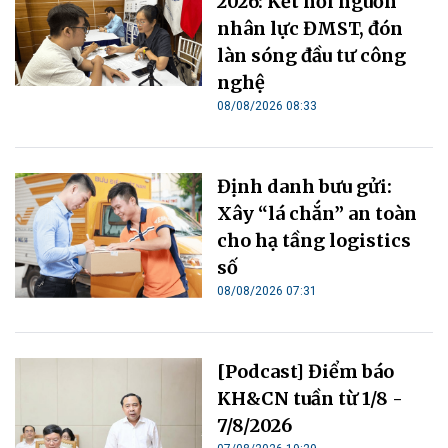
2026: Kết nối nguồn
nhân lực ĐMST, đón
làn sóng đầu tư công
nghệ
08/08/2026 08:33
Định danh bưu gửi:
Xây “lá chắn” an toàn
cho hạ tầng logistics
số
08/08/2026 07:31
[Podcast] Điểm báo
KH&CN tuần từ 1/8 -
7/8/2026