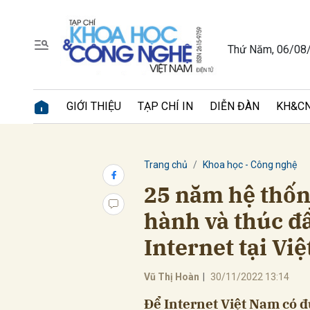
Thứ Năm, 06/08
Gửi 
GIỚI THIỆU
TẠP CHÍ IN
DIỄN ĐÀN
KH&CN
Trang chủ
Khoa học - Công nghệ
25 năm hệ thốn
hành và thúc đẩ
Internet tại Vi
Vũ Thị Hoàn
|
30/11/2022 13:14
Để Internet Việt Nam có đươ