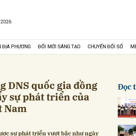
/2026
bình luận
 ĐỊA PHƯƠNG
ĐỔI MỚI SÁNG TẠO
CHUYỂN ĐỔI SỐ
M
g DNS quốc gia đồng
Đọc 
y sự phát triển của
Hủy
G
ệt Nam
̣c sự phát triển vượt bậc như ngày