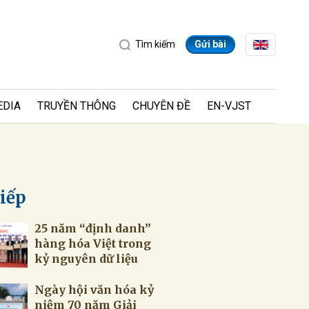
Tìm kiếm
Gửi bài
EDIA
TRUYỀN THÔNG
CHUYÊN ĐỀ
EN-VJST
tiếp
25 năm “định danh”
ửi
hàng hóa Việt trong
kỷ nguyên dữ liệu
Ngày hội văn hóa kỷ
niệm 70 năm Giải