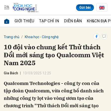
Gửi bài
GIỚI THIỆU
TẠP CHÍ IN
DIỄN ĐÀN
KH&CN ĐỊA 
Gửi bình luận
Trang chủ
Khoa học - Công nghệ
10 đội vào chung kết Thử thách
Đổi mới sáng tạo Qualcomm Việt
Nam 2025
Gia Bách
13/03/2025 12:25
Qualcomm Technologies - công ty con của
Hủy
Gửi
tập đoàn Qualcomm, vừa công bố danh sách
những công ty lọt vào vòng ươm tạo của
chương trình "Thử thách Đổi mới sáng tạo