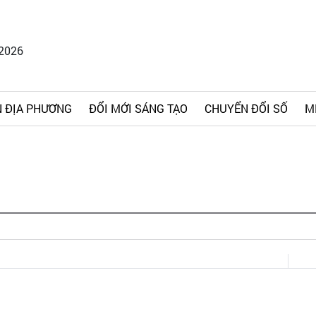
/2026
 ĐỊA PHƯƠNG
ĐỔI MỚI SÁNG TẠO
CHUYỂN ĐỔI SỐ
M