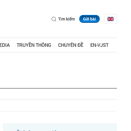
Tìm kiếm
Gửi bài
EDIA
TRUYỀN THÔNG
CHUYÊN ĐỀ
EN-VJST