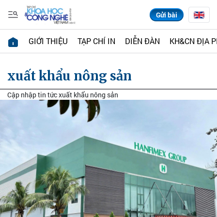
Gửi bài
GIỚI THIỆU
TẠP CHÍ IN
DIỄN ĐÀN
KH&CN ĐỊA 
xuất khẩu nông sản
Cập nhập tin tức xuất khẩu nông sản