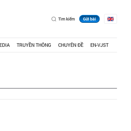
Tìm kiếm
Gửi bài
EDIA
TRUYỀN THÔNG
CHUYÊN ĐỀ
EN-VJST