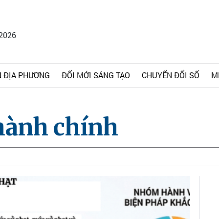
/2026
 ĐỊA PHƯƠNG
ĐỔI MỚI SÁNG TẠO
CHUYỂN ĐỔI SỐ
M
hành chính