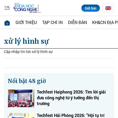
Gửi bài
GIỚI THIỆU
TẠP CHÍ IN
DIỄN ĐÀN
KH&CN ĐỊA 
xử lý hình sự
Cập nhập tin tức xử lý hình sự
Nổi bật 48 giờ
Techfest Haiphong 2026: Tìm lời giải
đưa công nghệ từ ý tưởng đến thị
trường
Techfest Hải Phòng 2026: "Hội tụ trí