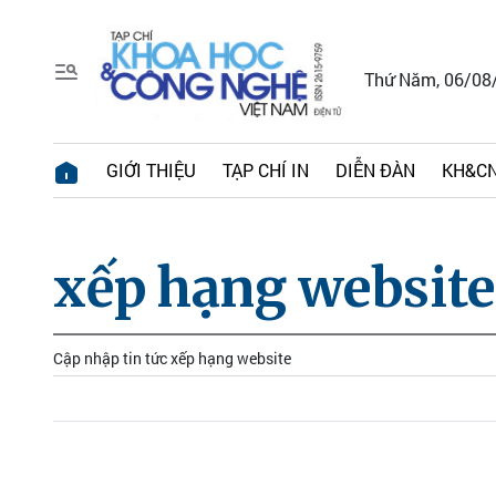
Thứ Năm, 06/08
GIỚI THIỆU
TẠP CHÍ IN
DIỄN ĐÀN
KH&CN
xếp hạng website
Cập nhập tin tức xếp hạng website