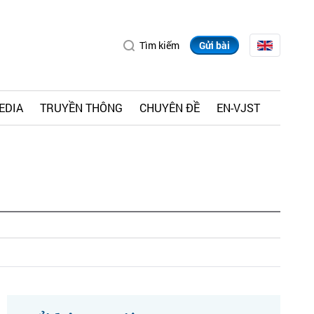
Tìm kiếm
Gửi bài
EDIA
TRUYỀN THÔNG
CHUYÊN ĐỀ
EN-VJST