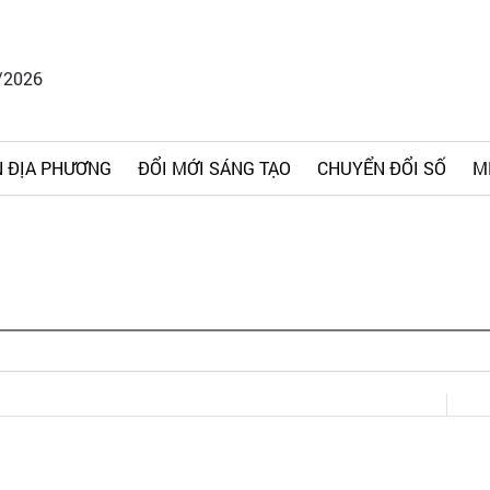
/2026
 ĐỊA PHƯƠNG
ĐỔI MỚI SÁNG TẠO
CHUYỂN ĐỔI SỐ
M