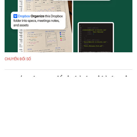
CHUYỂN ĐỔI SỐ
MSB ứng dụng AI để vận hành mô hình ngân
hàng số thế hệ mới