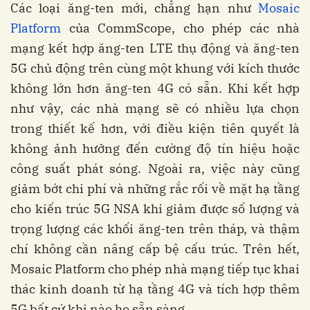
Các loại ăng-ten mới, chẳng hạn như
Mosaic
Platform
của CommScope, cho phép các nhà
mạng kết hợp ăng-ten LTE thụ động và ăng-ten
5G chủ động trên cùng một khung với kích thước
không lớn hơn ăng-ten 4G có sẵn. Khi kết hợp
như vậy, các nhà mạng sẽ có nhiều lựa chọn
trong thiết kế hơn, với điều kiện tiên quyết là
không ảnh hưởng đến cường độ tín hiệu hoặc
công suất phát sóng. Ngoài ra, việc này cũng
giảm bớt chi phí và những rắc rối về mặt hạ tầng
cho kiến trúc 5G NSA khi giảm được số lượng và
trọng lượng các khối ăng-ten trên tháp, và thậm
chí không cần nâng cấp bệ cấu trúc. Trên hết,
Mosaic Platform cho phép nhà mạng tiếp tục khai
thác kinh doanh từ hạ tầng 4G và tích hợp thêm
5G bất cứ khi nào họ sẵn sàng.