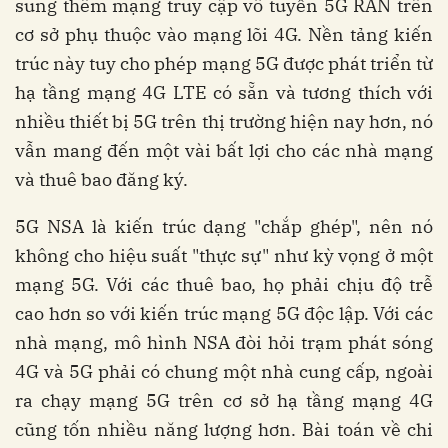
sung thêm mạng truy cập vô tuyến 5G RAN trên
cơ sở phụ thuộc vào mạng lõi 4G. Nền tảng kiến
trúc này tuy cho phép mạng 5G được phát triển từ
hạ tầng mạng 4G LTE có sẵn và tương thích với
nhiều thiết bị 5G trên thị trường hiện nay hơn, nó
vẫn mang đến một vài bất lợi cho các nhà mạng
và thuê bao đăng ký.
5G NSA là kiến trúc dạng "chắp ghép", nên nó
không cho hiệu suất "thực sự" như kỳ vọng ở một
mạng 5G. Với các thuê bao, họ phải chịu độ trễ
cao hơn so với kiến trúc mạng 5G độc lập. Với các
nhà mạng, mô hình NSA đòi hỏi trạm phát sóng
4G và 5G phải có chung một nhà cung cấp, ngoài
ra chạy mạng 5G trên cơ sở hạ tầng mạng 4G
cũng tốn nhiều năng lượng hơn. Bài toán về chi