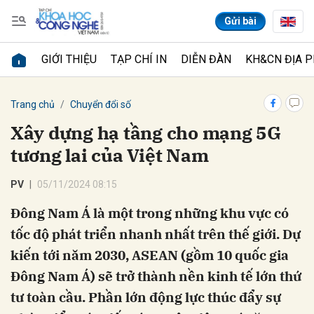
Gửi bài
GIỚI THIỆU
TẠP CHÍ IN
DIỄN ĐÀN
KH&CN ĐỊA 
Gửi bình luận
Trang chủ
Chuyển đổi số
Xây dựng hạ tầng cho mạng 5G
tương lai của Việt Nam
PV
05/11/2024 08:15
Đông Nam Á là một trong những khu vực có
tốc độ phát triển nhanh nhất trên thế giới. Dự
Hủy
Gửi
kiến tới năm 2030, ASEAN (gồm 10 quốc gia
Đông Nam Á) sẽ trở thành nền kinh tế lớn thứ
tư toàn cầu. Phần lớn động lực thúc đẩy sự