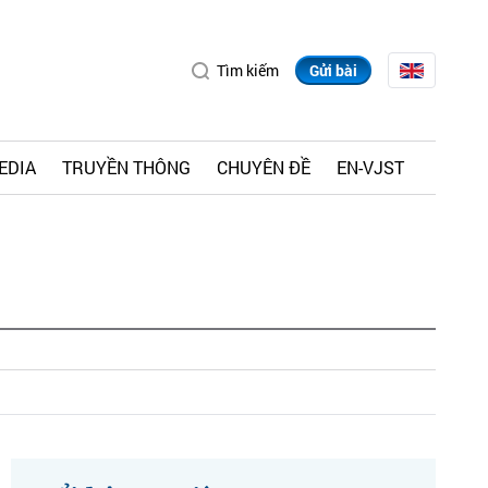
Tìm kiếm
Gửi bài
EDIA
TRUYỀN THÔNG
CHUYÊN ĐỀ
EN-VJST