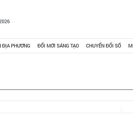
/2026
 ĐỊA PHƯƠNG
ĐỔI MỚI SÁNG TẠO
CHUYỂN ĐỔI SỐ
M