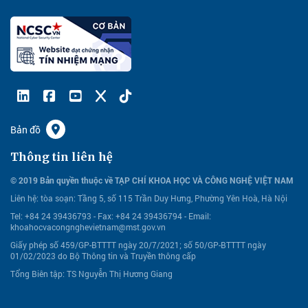
Bản đồ
Thông tin liên hệ
© 2019 Bản quyền thuộc về TẠP CHÍ KHOA HỌC VÀ CÔNG NGHỆ VIỆT NAM
Liên hệ:
tòa soạn: Tầng 5, số 115 Trần Duy Hưng, Phường Yên Hoà, Hà Nội
Tel: +84 24 39436793 - Fax: +84 24 39436794 -
Email:
khoahocvacongnghevietnam@mst.gov.vn
Giấy phép số 459/GP-BTTTT ngày 20/7/2021; số 50/GP-BTTTT ngày
01/02/2023 do Bộ Thông tin và Truyền thông cấp
Tổng Biên tập: TS Nguyễn Thị Hương Giang