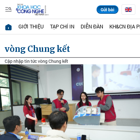
Gửi bài
GIỚI THIỆU
TẠP CHÍ IN
DIỄN ĐÀN
KH&CN ĐỊA 
vòng Chung kết
Cập nhập tin tức vòng Chung kết