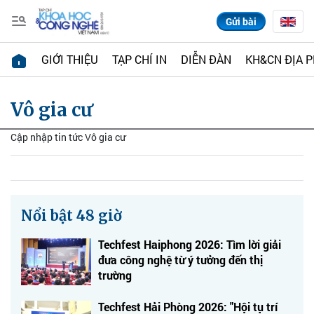
Gửi bài
GIỚI THIỆU
TẠP CHÍ IN
DIỄN ĐÀN
KH&CN ĐỊA 
Vô gia cư
Cập nhập tin tức Vô gia cư
Nổi bật 48 giờ
Techfest Haiphong 2026: Tìm lời giải
đưa công nghệ từ ý tưởng đến thị
trường
Techfest Hải Phòng 2026: "Hội tụ trí