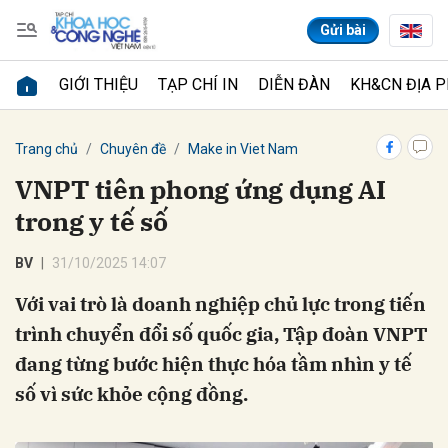
Gửi bài
GIỚI THIỆU
TẠP CHÍ IN
DIỄN ĐÀN
KH&CN ĐỊA 
Gửi bình luận
Trang chủ
Chuyên đề
Make in Viet Nam
VNPT tiên phong ứng dụng AI
trong y tế số
BV
31/10/2025 14:07
Với vai trò là doanh nghiệp chủ lực trong tiến
trình chuyển đổi số quốc gia, Tập đoàn VNPT
Hủy
Gửi
đang từng bước hiện thực hóa tầm nhìn y tế
số vì sức khỏe cộng đồng.