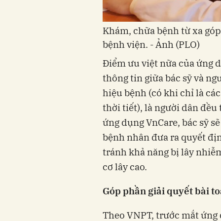
Khám, chữa bệnh từ xa góp p
bệnh viện. - Ảnh (PLO)
Điểm ưu việt nữa của ứng d
thông tin giữa bác sỹ và ng
hiệu bệnh (có khi chỉ là c
thời tiết), là người dân đề
ứng dụng VnCare, bác sỹ sẽ 
bệnh nhân đưa ra quyết định
tránh khả năng bị lây nhiễ
cơ lây cao.
Góp phần giải quyết bài to
Theo VNPT, trước mắt ứng d