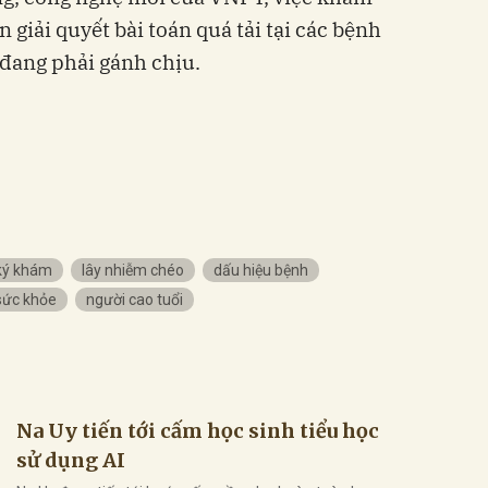
 giải quyết bài toán quá tải tại các bệnh
 đang phải gánh chịu.
ký khám
lây nhiễm chéo
dấu hiệu bệnh
sức khỏe
người cao tuổi
Na Uy tiến tới cấm học sinh tiểu học
sử dụng AI