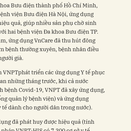
 khoa Bưu điện thành phố Hồ Chí Minh,
Bệnh viện Bưu điện Hà Nội, ứng dụng
iệu quả, giúp nhiều sản phụ chờ sinh
với hai bệnh viện Đa khoa Bưu điện TP.
m, ứng dụng VnCare đã thu hút đông
ám bệnh thường xuyên, bệnh nhân điều
người già.
n VNPTphát triển các ứng dụng Y tế phục
ian những tháng trước, khi cả nước
h bệnh Covid-19, VNPT đã xây ứng dụng,
ng quản lý bệnh viện) và ứng dụng
 tế dành cho người dân trong nước).
dụng đã phát huy được hiệu quả (tính
i pháp VNPT-HIS có 7.300 cơ sở y tế