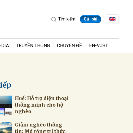
Tìm kiếm
Gửi bài
EDIA
TRUYỀN THÔNG
CHUYÊN ĐỀ
EN-VJST
tiếp
Huế: Hỗ trợ điện thoại
ửi
thông minh cho hộ
nghèo
Giảm nghèo thông
tin: Mở rộng tri thức,