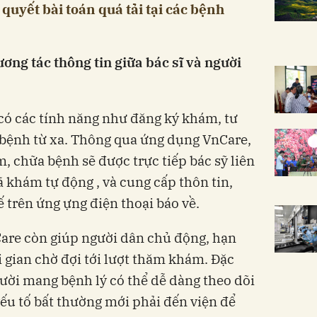
 quyết bài toán quá tải tại các bệnh
ng tác thông tin giữa bác sĩ và người
có các tính năng như đăng ký khám, tư
 bệnh từ xa. Thông qua ứng dụng VnCare,
, chữa bệnh sẽ được trực tiếp bác sỹ liên
ã khám tự động , và cung cấp thôn tin,
 trên ứng ựng điện thoại báo về.
are còn giúp người dân chủ động, hạn
i gian chờ đợi tới lượt thăm khám. Đặc
gười mang bệnh lý có thể dễ dàng theo dõi
yếu tố bất thường mới phải đến viện để