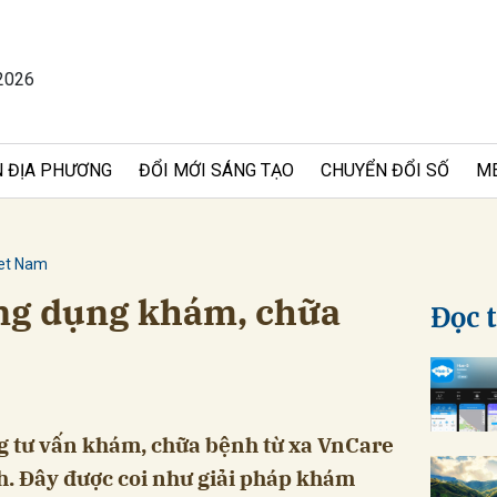
2026
bình luận
 ĐỊA PHƯƠNG
ĐỔI MỚI SÁNG TẠO
CHUYỂN ĐỔI SỐ
M
iet Nam
ng dụng khám, chữa
Đọc 
Hủy
G
 tư vấn khám, chữa bệnh từ xa VnCare
h. Đây được coi như giải pháp khám