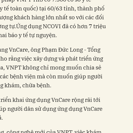
 y tế toàn quốc) tại 60/63 tỉnh, thành phố
lượng khách hàng lớn nhất so với các đối
ng tự.Ứng dụng NCOVI đã có hơn 7 triệu
khai báo y tế tự nguyện.
ụng VnCare, ông Phạm Đức Long - Tổng
o rằng việc xây dựng và phát triển ứng
xa, VNPT không chỉ mong muốn chia sẻ
à các bệnh viện mà còn muốn giúp người
ng khám, chữa bệnh.
triển khai ứng dụng VnCare rộng rãi tới
giúp người dân sử dụng ứng dụng VnCare
ả.
g, công nghệ mới của VNPT, việc khám