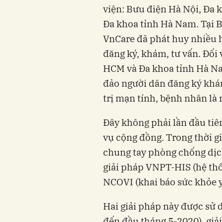
viện: Bưu điện Hà Nội, Đa
Đa khoa tỉnh Hà Nam. Tại 
VnCare đã phát huy nhiều h
đăng ký, khám, tư vấn. Đối 
HCM và Đa khoa tỉnh Hà Na
đảo người dân đăng ký kh
trị mạn tính, bệnh nhân là 
Đây không phải lần đầu tiê
vụ cộng đồng. Trong thời g
chung tay phòng chống dịc
giải pháp VNPT-HIS (hệ thố
NCOVI (khai báo sức khỏe y
Hai giải pháp này được sử 
đến đầu tháng 5-2020), giả