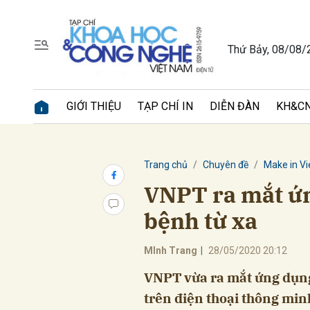
Thứ Bảy, 08/08/
Gửi 
GIỚI THIỆU
TẠP CHÍ IN
DIỄN ĐÀN
KH&CN
Trang chủ
Chuyên đề
Make in V
VNPT ra mắt ứ
bệnh từ xa
MInh Trang
|
28/05/2020 20:12
VNPT vừa ra mắt ứng dụng
trên điện thoại thông min