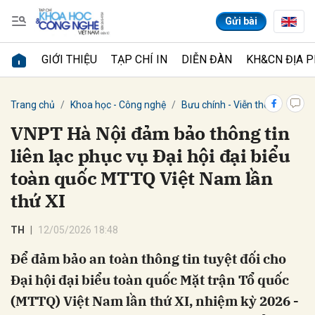
Gửi bài
GIỚI THIỆU
TẠP CHÍ IN
DIỄN ĐÀN
KH&CN ĐỊA 
Gửi bình luận
Trang chủ
Khoa học - Công nghệ
Bưu chính - Viễn thông
VNPT Hà Nội đảm bảo thông tin
liên lạc phục vụ Đại hội đại biểu
toàn quốc MTTQ Việt Nam lần
thứ XI
TH
12/05/2026 18:48
Hủy
Gửi
Để đảm bảo an toàn thông tin tuyệt đối cho
Đại hội đại biểu toàn quốc Mặt trận Tổ quốc
(MTTQ) Việt Nam lần thứ XI, nhiệm kỳ 2026 -