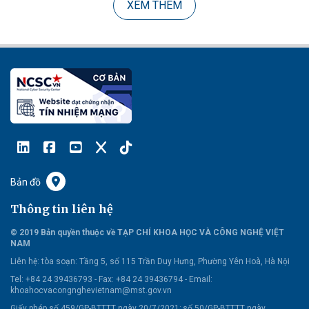
XEM THÊM
Bản đồ
Thông tin liên hệ
© 2019 Bản quyền thuộc về TẠP CHÍ KHOA HỌC VÀ CÔNG NGHỆ VIỆT
NAM
Liên hệ:
tòa soạn: Tầng 5, số 115 Trần Duy Hưng, Phường Yên Hoà, Hà Nội
Tel: +84 24 39436793 - Fax: +84 24 39436794 -
Email:
khoahocvacongnghevietnam@mst.gov.vn
Giấy phép số 459/GP-BTTTT ngày 20/7/2021; số 50/GP-BTTTT ngày