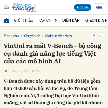
Gửi bài
GIỚI THIỆU
TẠP CHÍ IN
DIỄN ĐÀN
KH&CN ĐỊA 
Gửi bình luận
Trang chủ
Chuyên đề
Make in Viet Nam
VinUni ra mắt V-Bench - bộ công
cụ đánh giá năng lực tiếng Việt
của các mô hình AI
BL
06/07/2026 16:26
V-Bench được xây dựng trên bộ dữ liệu gồm
Hủy
Gửi
hơn 40.000 câu hỏi và tác vụ, do Trung tâm
Nghiên cứu AI, Trường Đại học VinUni khởi
xướng, với sự tham gia cộng tác phi lợi nhuận