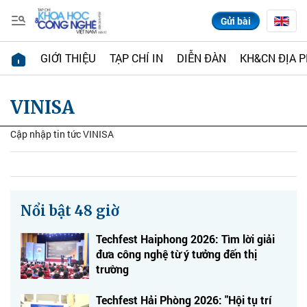
Gửi bài
GIỚI THIỆU
TẠP CHÍ IN
DIỄN ĐÀN
KH&CN ĐỊA 
VINISA
Cập nhập tin tức VINISA
Nổi bật 48 giờ
Techfest Haiphong 2026: Tìm lời giải
đưa công nghệ từ ý tưởng đến thị
trường
Techfest Hải Phòng 2026: "Hội tụ trí