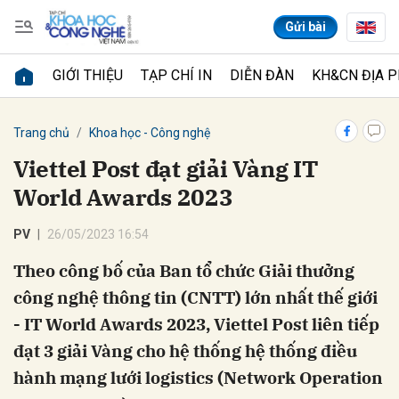
Gửi bài
GIỚI THIỆU
TẠP CHÍ IN
DIỄN ĐÀN
KH&CN ĐỊA 
Gửi bình luận
Trang chủ
Khoa học - Công nghệ
Viettel Post đạt giải Vàng IT
World Awards 2023
PV
26/05/2023 16:54
Theo công bố của Ban tổ chức Giải thưởng
công nghệ thông tin (CNTT) lớn nhất thế giới
Hủy
Gửi
- IT World Awards 2023, Viettel Post liên tiếp
đạt 3 giải Vàng cho hệ thống hệ thống điều
hành mạng lưới logistics (Network Operation