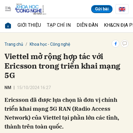
Gửi bài
GIỚI THIỆU
TẠP CHÍ IN
DIỄN ĐÀN
KH&CN ĐỊA 
Gửi bình luận
Trang chủ
Khoa học - Công nghệ
Viettel mở rộng hợp tác với
Ericsson trong triển khai mạng
5G
NM
15/10/2024 16:27
Ericsson đã được lựa chọn là đơn vị chính
Hủy
Gửi
triển khai mạng 5G RAN (Radio Access
Network) của Viettel tại phần lớn các tỉnh,
thành trên toàn quốc.