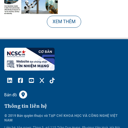
XEM THÊM
Bản đồ
Thông tin liên hệ
© 2019 Bản quyền thuộc về TẠP CHÍ KHOA HỌC VÀ CÔNG NGHỆ VIỆT
NAM
Liên hệ:
tòa soạn: Tầng 5, số 115 Trần Duy Hưng, Phường Yên Hoà, Hà Nội