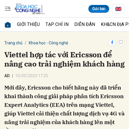
Gửi bài
GIỚI THIỆU
TẠP CHÍ IN
DIỄN ĐÀN
KH&CN ĐỊA 
Gửi bình luận
Trang chủ
Khoa học - Công nghệ
Viettel hợp tác với Ericsson để
nâng cao trải nghiệm khách hàng
AD
15/05/2023 17:25
Mới đây, Ericsson cho biết hãng này đã triển
khai thành công giải pháp phân tích Ericsson
Hủy
Gửi
Expert Analytics (EEA) trên mạng Viettel,
giúp Viettel cải thiện chất lượng dịch vụ 4G và
nâng trải nghiệm của khách hàng lên một