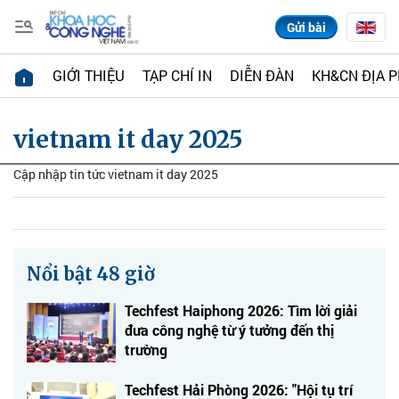
Gửi bài
GIỚI THIỆU
TẠP CHÍ IN
DIỄN ĐÀN
KH&CN ĐỊA 
vietnam it day 2025
Cập nhập tin tức vietnam it day 2025
Nổi bật 48 giờ
Techfest Haiphong 2026: Tìm lời giải
đưa công nghệ từ ý tưởng đến thị
trường
Techfest Hải Phòng 2026: "Hội tụ trí