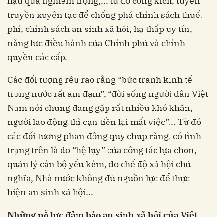
hậu quả nghiêm trọng,... từ đó công kích, tuyên
truyền xuyên tạc để chống phá chính sách thuế,
phí, chính sách an sinh xã hội, hạ thấp uy tín,
năng lực điều hành của Chính phủ và chính
quyền các cấp.
Các đối tượng rêu rao rằng “bức tranh kinh tế
trong nước rất ảm đạm”, “đời sống người dân Việt
Nam nói chung đang gặp rất nhiều khó khăn,
người lao động thì cạn tiền lại mất việc”... Từ đó
các đối tượng phản động quy chụp rằng, có tình
trạng trên là do “hệ lụy” của công tác lựa chọn,
quản lý cán bộ yếu kém, do chế độ xã hội chủ
nghĩa, Nhà nước không đủ nguồn lực để thực
hiện an sinh xã hội...
Những nỗ lực đảm bảo an sinh xã hội của Việt