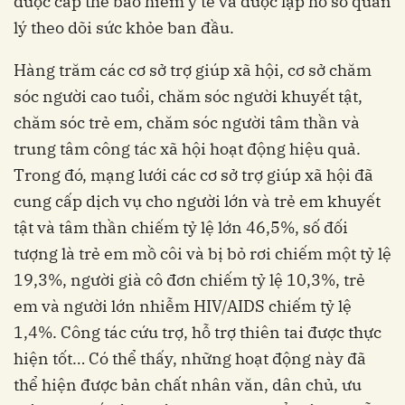
được cấp thẻ bảo hiểm y tế và được lập hồ sơ quản
lý theo dõi sức khỏe ban đầu.
Hàng trăm các cơ sở trợ giúp xã hội, cơ sở chăm
sóc người cao tuổi, chăm sóc người khuyết tật,
chăm sóc trẻ em, chăm sóc người tâm thần và
trung tâm công tác xã hội hoạt động hiệu quả.
Trong đó, mạng lưới các cơ sở trợ giúp xã hội đã
cung cấp dịch vụ cho người lớn và trẻ em khuyết
tật và tâm thần chiếm tỷ lệ lớn 46,5%, số đối
tượng là trẻ em mồ côi và bị bỏ rơi chiếm một tỷ lệ
19,3%, người già cô đơn chiếm tỷ lệ 10,3%, trẻ
em và người lớn nhiễm HIV/AIDS chiếm tỷ lệ
1,4%. Công tác cứu trợ, hỗ trợ thiên tai được thực
hiện tốt… Có thể thấy, những hoạt động này đã
thể hiện được bản chất nhân văn, dân chủ, ưu