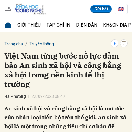
Gửi bài
GIỚI THIỆU
TẠP CHÍ IN
DIỄN ĐÀN
KH&CN ĐỊA 
Gửi bình luận
Trang chủ
Truyền thông
Việt Nam từng bước nỗ lực đảm
bảo An sinh xã hội và công bằng
xã hội trong nền kinh tế thị
trường
Hà Phương
22/09/2023 08:47
Hủy
Gửi
An sinh xã hội và công bằng xã hội là mơ ước
của nhân loại tiến bộ trên thế giới. An sinh xã
hội là một trong những tiêu chí cơ bản để