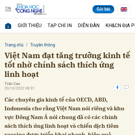
Gửi bài
GIỚI THIỆU
TẠP CHÍ IN
DIỄN ĐÀN
KH&CN ĐỊA 
Gửi bình luận
Trang chủ
Truyền thông
Việt Nam đạt tăng trưởng kinh tế
tốt nhờ chính sách thích ứng
linh hoạt
Trần Cao
20/10/2022 08:31
Các chuyên gia kinh tế của OECD, ABD,
Hủy
Gửi
Indonesia cho rằng Việt Nam nói riêng và khu
vực Đông Nam Á nói chung đã có các chính
sách thích ứng linh hoạt và chiến dịch tiêm
vaccine được triển khai nhanh, hiệu quả