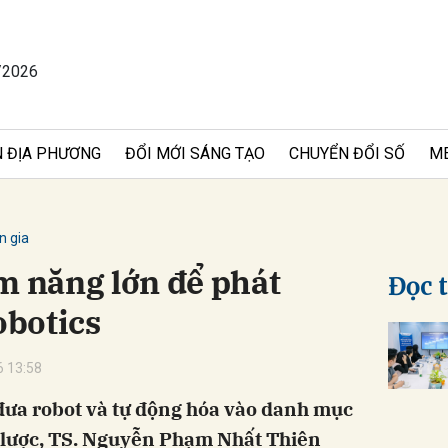
/2026
bình luận
 ĐỊA PHƯƠNG
ĐỔI MỚI SÁNG TẠO
CHUYỂN ĐỔI SỐ
M
n gia
m năng lớn để phát
Đọc 
obotics
Hủy
G
 13:58
đưa robot và tự động hóa vào danh mục
 lược, TS. Nguyễn Phạm Nhất Thiên