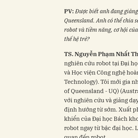
PV:
Được biết anh đang giảng 
Queensland. Anh có thể chia sẻ
robot và tiềm năng, cơ hội củ
thế hệ trẻ?
TS.
Nguyễn Phạm Nhất Th
nghiên cứu robot tại Đại 
và Học viện Công nghệ hoàn
Technology). Tôi mới gia n
of Queensland - UQ) (Austr
với nghiên cứu và giảng dạy 
định hướng từ sớm. Xuất ph
khiển của Đại học Bách kho
robot ngay từ bậc đại học. 
quan đến robot.