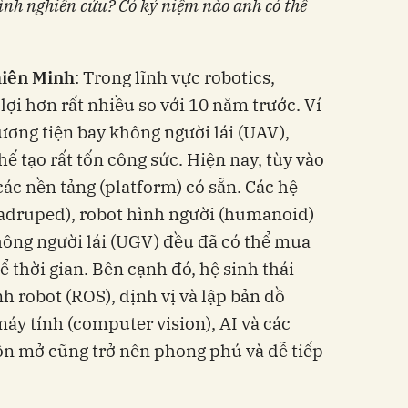
ình nghiên cứu? Có kỷ niệm nào anh có thể
iên Minh
: Trong lĩnh vực robotics,
ợi hơn rất nhiều so với 10 năm trước. Ví
ương tiện bay không người lái (UAV),
chế tạo rất tốn công sức. Hiện nay, tùy vào
ác nền tảng (platform) có sẵn. Các hệ
uadruped), robot hình người (humanoid)
ông người lái (UGV) đều đã có thể mua
ể thời gian. Bên cạnh đó, hệ sinh thái
robot (ROS), định vị và lập bản đồ
máy tính (computer vision), AI và các
 mở cũng trở nên phong phú và dễ tiếp