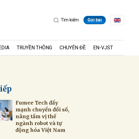
Tìm kiếm
Gửi bài
EDIA
TRUYỀN THÔNG
CHUYÊN ĐỀ
EN-VJST
tiếp
Fumee Tech đẩy
ửi
mạnh chuyển đổi số,
nâng tầm vị thế
ngành robot và tự
động hóa Việt Nam