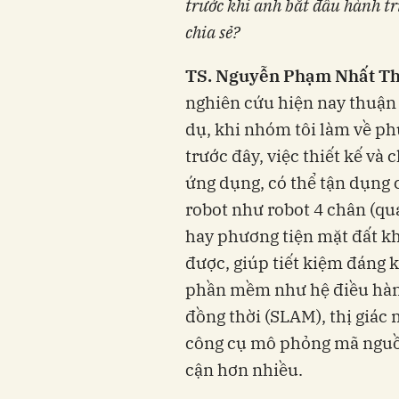
trước khi anh bắt đầu hành tr
chia sẻ?
TS.
Nguyễn Phạm Nhất Th
nghiên cứu hiện nay thuận l
dụ, khi nhóm tôi làm về ph
trước đây, việc thiết kế và 
ứng dụng, có thể tận dụng c
robot như robot 4 chân (q
hay phương tiện mặt đất kh
được, giúp tiết kiệm đáng k
phần mềm như hệ điều hành 
đồng thời (SLAM), thị giác 
công cụ mô phỏng mã nguồn
cận hơn nhiều.