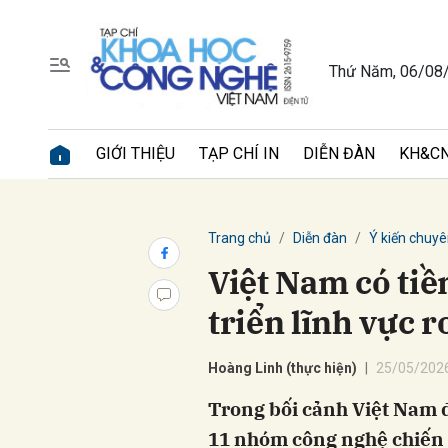
Thứ Năm, 06/08
Gửi 
GIỚI THIỆU
TẠP CHÍ IN
DIỄN ĐÀN
KH&CN
Trang chủ
Diễn đàn
Ý kiến chuyê
Việt Nam có tiề
triển lĩnh vực r
Hoàng Linh (thực hiện)
25/05/2026
Trong bối cảnh Việt Nam 
11 nhóm công nghệ chiến