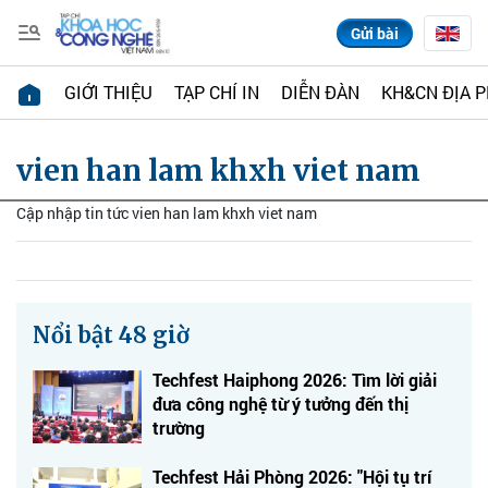
Gửi bài
GIỚI THIỆU
TẠP CHÍ IN
DIỄN ĐÀN
KH&CN ĐỊA 
vien han lam khxh viet nam
Cập nhập tin tức vien han lam khxh viet nam
Nổi bật 48 giờ
Techfest Haiphong 2026: Tìm lời giải
đưa công nghệ từ ý tưởng đến thị
trường
Techfest Hải Phòng 2026: "Hội tụ trí