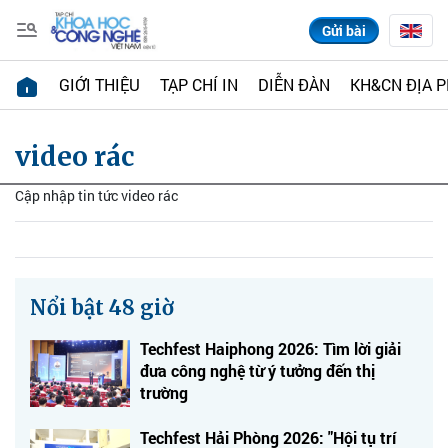
Gửi bài
GIỚI THIỆU
TẠP CHÍ IN
DIỄN ĐÀN
KH&CN ĐỊA 
video rác
Cập nhập tin tức video rác
Nổi bật 48 giờ
Techfest Haiphong 2026: Tìm lời giải
đưa công nghệ từ ý tưởng đến thị
trường
Techfest Hải Phòng 2026: "Hội tụ trí