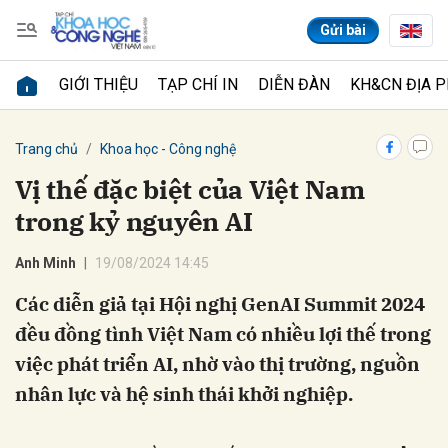
Gửi bài
GIỚI THIỆU
TẠP CHÍ IN
DIỄN ĐÀN
KH&CN ĐỊA 
Gửi bình luận
Trang chủ
Khoa học - Công nghệ
Vị thế đặc biệt của Việt Nam
trong kỷ nguyên AI
Anh Minh
19/08/2024 14:45
Các diễn giả tại Hội nghị GenAI Summit 2024
đều đồng tình Việt Nam có nhiều lợi thế trong
Hủy
Gửi
việc phát triển AI, nhờ vào thị trường, nguồn
nhân lực và hệ sinh thái khởi nghiệp.