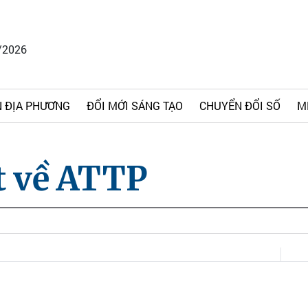
/2026
 ĐỊA PHƯƠNG
ĐỔI MỚI SÁNG TẠO
CHUYỂN ĐỔI SỐ
M
t về ATTP