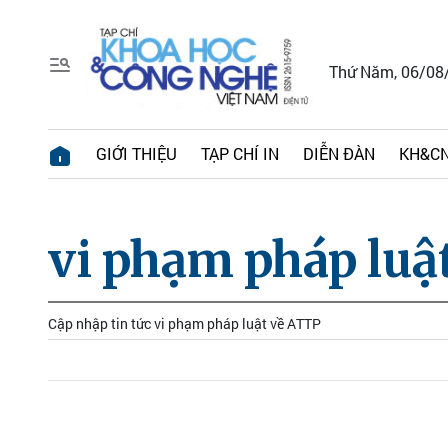
Thứ Năm, 06/08
GIỚI THIỆU
TẠP CHÍ IN
DIỄN ĐÀN
KH&CN
vi phạm pháp luậ
Cập nhập tin tức vi phạm pháp luật về ATTP