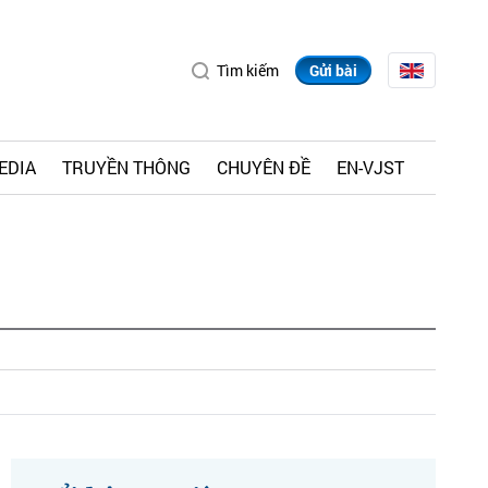
Tìm kiếm
Gửi bài
EDIA
TRUYỀN THÔNG
CHUYÊN ĐỀ
EN-VJST