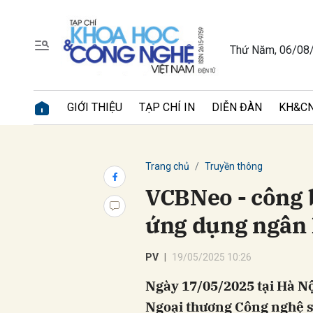
Thứ Năm, 06/08
Gửi 
GIỚI THIỆU
TẠP CHÍ IN
DIỄN ĐÀN
KH&CN
Trang chủ
Truyền thông
VCBNeo - công 
ứng dụng ngân
PV
19/05/2025 10:26
Ngày 17/05/2025 tại Hà 
Ngoại thương Công nghệ sô