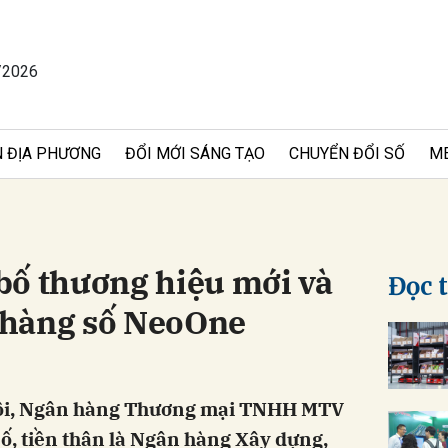
/2026
bình luận
 ĐỊA PHƯƠNG
ĐỔI MỚI SÁNG TẠO
CHUYỂN ĐỔI SỐ
M
bố thương hiệu mới và
Đọc 
 hàng số NeoOne
Hủy
G
Nội, Ngân hàng Thương mại TNHH MTV
́, tiền thân là Ngân hàng Xây dựng,