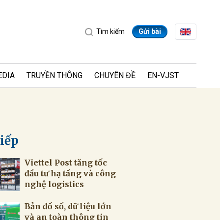
Tìm kiếm
Gửi bài
EDIA
TRUYỀN THÔNG
CHUYÊN ĐỀ
EN-VJST
tiếp
Viettel Post tăng tốc
ửi
đầu tư hạ tầng và công
nghệ logistics
Bản đồ số, dữ liệu lớn
và an toàn thông tin