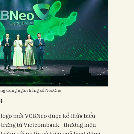
 ứng dụng ngân hàng số NeoOne
i
”, logo mới VCBNeo được kế thừa biểu
 trưng từ Vietcombank - thương hiệu
0 năm với uy tín và hiệu quả hoạt động