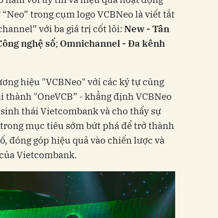
 “Neo” trong cụm logo VCBNeo là viết tắt
nnel” với ba giá trị cốt lõi:
New - Tân
Công
nghệ số
;
Omnichannel - Đa kênh
ương hiệu "VCBNeo" với các ký tự cũng
lại thành "OneVCB” - khẳng định VCBNeo
 sinh thái Vietcombank và cho thấy sự
trong mục tiêu sớm bứt phá để trở thành
, đóng góp hiệu quả vào chiến lược và
của Vietcombank.