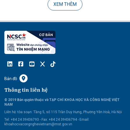
XEM THÊM
Bản đồ
Thông tin liên hệ
© 2019 Bản quyền thuộc về TẠP CHÍ KHOA HỌC VÀ CÔNG NGHỆ VIỆT
NAM
Liên hệ:
tòa soạn: Tầng 5, số 115 Trần Duy Hưng, Phường Yên Hoà, Hà Nội
Tel: +84 24 39436793 - Fax: +84 24 39436794 -
Email:
khoahocvacongnghevietnam@mst.gov.vn