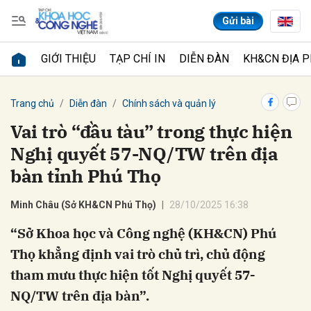
Gửi bài
GIỚI THIỆU
TẠP CHÍ IN
DIỄN ĐÀN
KH&CN ĐỊA 
Gửi bình luận
Trang chủ
Diễn đàn
Chính sách và quản lý
Vai trò “đầu tàu” trong thực hiện
Nghị quyết 57-NQ/TW trên địa
bàn tỉnh Phú Thọ
Minh Châu (Sở KH&CN Phú Thọ)
28/10/2025 16:38
“Sở Khoa học và Công nghệ (KH&CN) Phú
Hủy
Gửi
Thọ khẳng định vai trò chủ trì, chủ động
tham mưu thực hiện tốt Nghị quyết 57-
NQ/TW trên địa bàn”.