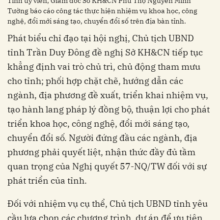
Tỉnh ủy viên, Giám đốc Sở KH&CN Phú Thọ Nguyễn Minh
Tường báo cáo công tác thực hiện nhiệm vụ khoa học, công
nghệ, đổi mới sáng tạo, chuyển đổi số trên địa bàn tỉnh.
Phát biểu chỉ đạo tại hội nghị, Chủ tịch UBND
tỉnh Trần Duy Đông đề nghị Sở KH&CN tiếp tục
khẳng định vai trò chủ trì, chủ động tham mưu
cho tỉnh; phối hợp chặt chẽ, hướng dẫn các
ngành, địa phương đề xuất, triển khai nhiệm vụ,
tạo hành lang pháp lý đồng bộ, thuận lợi cho phát
triển khoa học, công nghệ, đổi mới sáng tạo,
chuyển đổi số. Người đứng đầu các ngành, địa
phương phải quyết liệt, nhận thức đầy đủ tầm
quan trọng của Nghị quyết 57-NQ/TW đối với sự
phát triển của tỉnh.
Đối với nhiệm vụ cụ thể, Chủ tịch UBND tỉnh yêu
cầu lựa chọn các chương trình, dự án để ưu tiên,