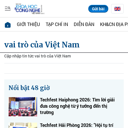
Gửi bài
GIỚI THIỆU
TẠP CHÍ IN
DIỄN ĐÀN
KH&CN ĐỊA 
vai trò của Việt Nam
Cập nhập tin tức vai trò của Việt Nam
Nổi bật 48 giờ
Techfest Haiphong 2026: Tìm lời giải
đưa công nghệ từ ý tưởng đến thị
trường
Techfest Hải Phòng 2026: "Hội tụ trí