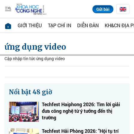
Gửi bài
GIỚI THIỆU
TẠP CHÍ IN
DIỄN ĐÀN
KH&CN ĐỊA 
ứng dụng video
Cập nhập tin tức ứng dụng video
Nổi bật 48 giờ
Techfest Haiphong 2026: Tìm lời giải
đưa công nghệ từ ý tưởng đến thị
trường
Techfest Hải Phòng 2026: "Hội tụ trí