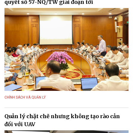
quyết số 57-NQ/TW giai đoạn tới
CHÍNH SÁCH VÀ QUẢN LÝ
Quản lý chặt chẽ nhưng không tạo rào cản
đối với UAV