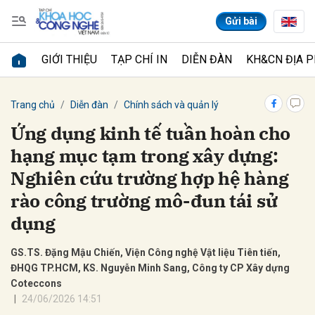
Gửi bài
GIỚI THIỆU
TẠP CHÍ IN
DIỄN ĐÀN
KH&CN ĐỊA 
Gửi bình luận
Trang chủ
Diễn đàn
Chính sách và quản lý
Ứng dụng kinh tế tuần hoàn cho
hạng mục tạm trong xây dựng:
Nghiên cứu trường hợp hệ hàng
rào công trường mô-đun tái sử
dụng
Hủy
Gửi
GS.TS. Đặng Mậu Chiến, Viện Công nghệ Vật liệu Tiên tiến,
ĐHQG TP.HCM, KS. Nguyễn Minh Sang, Công ty CP Xây dựng
Coteccons
24/06/2026 14:51