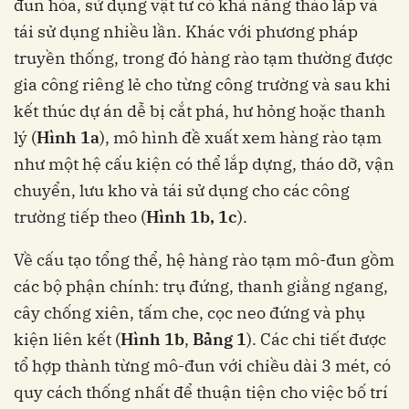
đun hóa, sử dụng vật tư có khả năng tháo lắp và
tái sử dụng nhiều lần. Khác với phương pháp
truyền thống, trong đó hàng rào tạm thường được
gia công riêng lẻ cho từng công trường và sau khi
kết thúc dự án dễ bị cắt phá, hư hỏng hoặc thanh
lý (
Hình 1a
), mô hình đề xuất xem hàng rào tạm
như một hệ cấu kiện có thể lắp dựng, tháo dỡ, vận
chuyển, lưu kho và tái sử dụng cho các công
trường tiếp theo (
Hình 1b, 1c
).
Về cấu tạo tổng thể, hệ hàng rào tạm mô-đun gồm
các bộ phận chính: trụ đứng, thanh giằng ngang,
cây chống xiên, tấm che, cọc neo đứng và phụ
kiện liên kết (
Hình 1b
,
Bảng 1
). Các chi tiết được
tổ hợp thành từng mô-đun với chiều dài 3 mét, có
quy cách thống nhất để thuận tiện cho việc bố trí