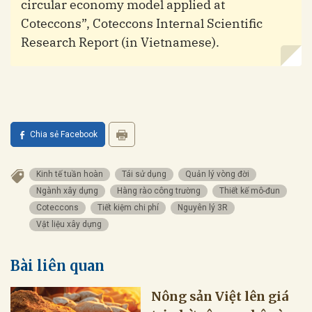
circular economy model applied at
Coteccons”, Coteccons Internal Scientific
Research Report (in Vietnamese).
Chia sẻ Facebook
Kinh tế tuần hoàn
Tái sử dụng
Quản lý vòng đời
Ngành xây dựng
Hàng rào công trường
Thiết kế mô-đun
Coteccons
Tiết kiệm chi phí
Nguyên lý 3R
Vật liệu xây dựng
Bài liên quan
Nông sản Việt lên giá