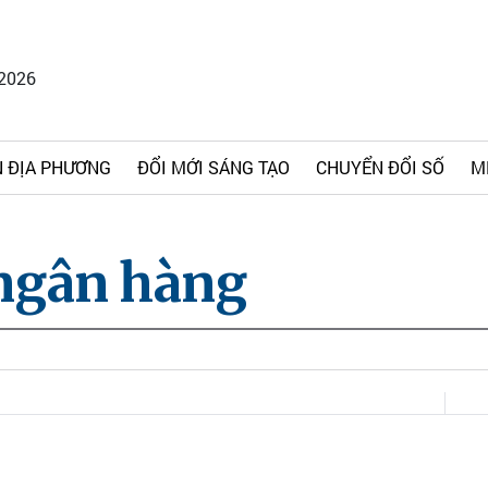
/2026
 ĐỊA PHƯƠNG
ĐỔI MỚI SÁNG TẠO
CHUYỂN ĐỔI SỐ
M
 ngân hàng