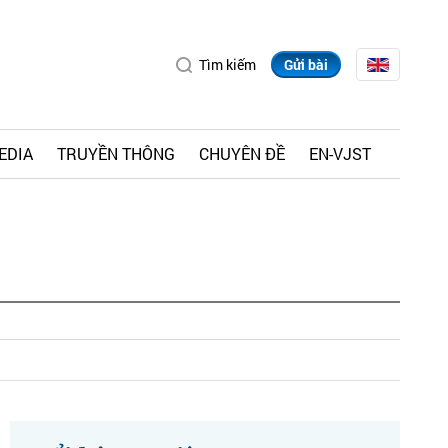
Tìm kiếm
Gửi bài
EDIA
TRUYỀN THÔNG
CHUYÊN ĐỀ
EN-VJST